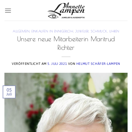
Zum
Inhalt
springen
ALLGEMEIN
,
EINKAUFEN IN ENNIGERLOH
,
JUWELIER
,
SCHMUCK
,
UHREN
Unsere neue Mitarbeiterin Maritrud
Richter
VERÖFFENTLICHT AM
5. JULI 2021
VON
HELMUT SCHÄFER-LAMPEN
05
Juli