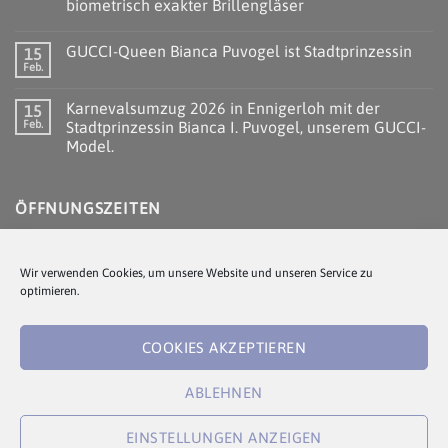
biometrisch exakter Brillengläser
GUCCI-Queen Bianca Puvogel ist Stadtprinzessin
15
Feb.
Karnevalsumzug 2026 in Ennigerloh mit der
15
Feb.
Stadtprinzessin Bianca I. Puvogel, unserem GUCCI-
Model.
ÖFFNUNGSZEITEN
Montag - Freitag:
Wir verwenden Cookies, um unsere Website und unseren Service zu
08:30 - 12:30 Uhr
optimieren.
14:30 - 18:00 Uhr
COOKIES AKZEPTIEREN
Samstag:
09:00 - 13:00 Uhr
ABLEHNEN
EINSTELLUNGEN ANZEIGEN