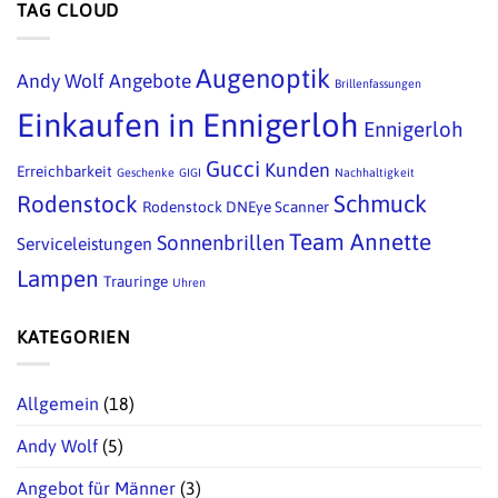
TAG CLOUD
Augenoptik
Andy Wolf
Angebote
Brillenfassungen
Einkaufen in Ennigerloh
Ennigerloh
Gucci
Kunden
Erreichbarkeit
Geschenke
GIGI
Nachhaltigkeit
Schmuck
Rodenstock
Rodenstock DNEye Scanner
Team Annette
Sonnenbrillen
Serviceleistungen
Lampen
Trauringe
Uhren
KATEGORIEN
Allgemein
(18)
Andy Wolf
(5)
Angebot für Männer
(3)