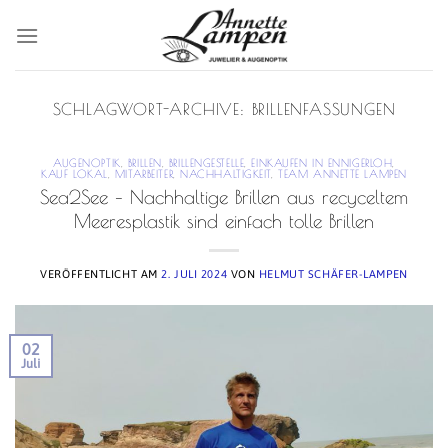
Zum
Inhalt
springen
SCHLAGWORT-ARCHIVE:
BRILLENFASSUNGEN
AUGENOPTIK
,
BRILLEN
,
BRILLENGESTELLE
,
EINKAUFEN IN ENNIGERLOH
,
KAUF LOKAL
,
MITARBEITER
,
NACHHALTIGKEIT
,
TEAM ANNETTE LAMPEN
Sea2See – Nachhaltige Brillen aus recyceltem
Meeresplastik sind einfach tolle Brillen
VERÖFFENTLICHT AM
2. JULI 2024
VON
HELMUT SCHÄFER-LAMPEN
02
Juli