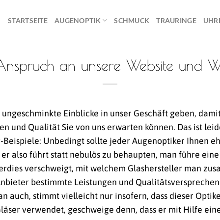
STARTSEITE
AUGENOPTIK
SCHMUCK
TRAURINGE
UHR
Anspruch an unsere Website und 
ungeschminkte Einblicke in unser Geschäft geben, damit 
n und Qualität Sie von uns erwarten können. Das ist leide
v-Beispiele: Unbedingt sollte jeder Augenoptiker Ihnen e
r also führt statt nebulös zu behaupten, man führe ein
erdies verschweigt, mit welchem Glashersteller man zus
 Anbieter bestimmte Leistungen und Qualitätsversprechen
 auch, stimmt vielleicht nur insofern, dass dieser Opti
läser verwendet, geschweige denn, dass er mit Hilfe ei