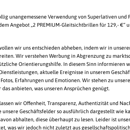
völlig unangemessene Verwendung von Superlativen und 
dem Angebot „2 PREMIUM-Gleitsichtbrillen für 129,- €“ u
wollen wir uns entschieden abheben, indem wir in unse
reiten. Wir verstehen Werbung in Abgrenzung zu marktsc
zliche Orientierungshilfe. In diesem Sinn informieren wi
enstleistungen, aktuelle Ereignisse in unserem Geschäft
 Fotos, Erfahrungen und Emotionen. Wir stehen zu unser
ur das anbieten, was unseren Ansprüchen genügt.
lassen wir Offenheit, Transparenz, Authentizität und Nac
e unsere Geschäftsfelder so ausführlich dargestellt wie k
von abhalten, diese überhaupt zu lesen. Leider ist unse
t, was wir jedoch nicht zuletzt aus gesellschaftspoliti