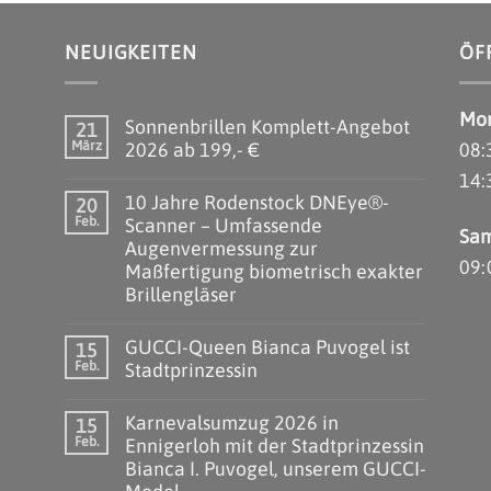
NEUIGKEITEN
ÖF
Mon
Sonnenbrillen Komplett-Angebot
21
März
2026 ab 199,- €
08:
14:
10 Jahre Rodenstock DNEye®-
20
Feb.
Scanner – Umfassende
Sam
Augenvermessung zur
09:
Maßfertigung biometrisch exakter
Brillengläser
GUCCI-Queen Bianca Puvogel ist
15
Feb.
Stadtprinzessin
Karnevalsumzug 2026 in
15
Feb.
Ennigerloh mit der Stadtprinzessin
Bianca I. Puvogel, unserem GUCCI-